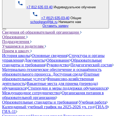
+7 812 635 03 40
Индивидуальное обучение
+7 (812) 635-03-40
Общие
schoolgran@bk.ru
Напишите нам
Оставить заявку
Сведения об образовательной организации
Образование
Подразделения
Учащимся и родителям
Прием в школу
История школы
Основные сведения
Структура и органы
управления
Документы
Образование
Образовательные
стандарты и требования
Руководство
Педагогический состав
Материально-техническое обеспечение и оснащённость
образовательного процесса. Доступная среда
Платные
образовательные услуги
Финансово-хозяйственная
деятельность
Вакантные места для приема (перевода)
обучающихся
Стипендии и меры поддержки обучающихся
Международное сотрудничество
Организация питания в
образовательной организации
Образовательные стандарты и требования
Учебная работа
Календарный учебный график на 2025-2026 уч. год
ГИА-9
ГИА-11