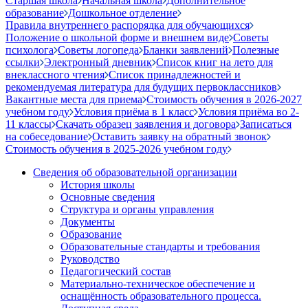
Старшая школа
Начальная школа
Дополнительное
образование
Дошкольное отделение
Правила внутреннего распорядка для обучающихся
Положение о школьной форме и внешнем виде
Советы
психолога
Советы логопеда
Бланки заявлений
Полезные
ссылки
Электронный дневник
Список книг на лето для
внеклассного чтения
Список принадлежностей и
рекомендуемая литература для будущих первоклассников
Вакантные места для приема
Стоимость обучения в 2026-2027
учебном году
Условия приёма в 1 класс
Условия приёма во 2-
11 классы
Скачать образец заявления и договора
Записаться
на собеседование
Оставить заявку на обратный звонок
Стоимость обучения в 2025-2026 учебном году
Сведения об образовательной организации
История школы
Основные сведения
Структура и органы управления
Документы
Образование
Образовательные стандарты и требования
Руководство
Педагогический состав
Материально-техническое обеспечение и
оснащённость образовательного процесса.