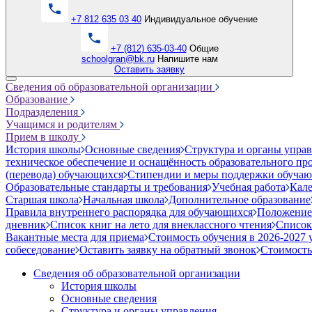
+7 812 635 03 40
Индивидуальное обучение
+7 (812) 635-03-40
Общие
schoolgran@bk.ru
Напишите нам
Оставить заявку
Сведения об образовательной организации
Образование
Подразделения
Учащимся и родителям
Прием в школу
История школы
Основные сведения
Структура и органы упра
техническое обеспечение и оснащённость образовательного про
(перевода) обучающихся
Стипендии и меры поддержки обуча
Образовательные стандарты и требования
Учебная работа
Кале
Старшая школа
Начальная школа
Дополнительное образование
Правила внутреннего распорядка для обучающихся
Положение
дневник
Список книг на лето для внеклассного чтения
Список
Вакантные места для приема
Стоимость обучения в 2026-2027 
собеседование
Оставить заявку на обратный звонок
Стоимость
Сведения об образовательной организации
История школы
Основные сведения
Структура и органы управления