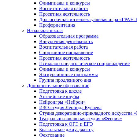
Олимпиады и конкурсы
Воспитательная работа
Проектная деятельность
Долгосрочная интеллектуальная игра «ГРАН
Профориентация
Начальная школа
Образовательная программа
Внеурочная деятельность
Воспитательная работа
Спортивное направление
Проектная деятельность
Психолого-педагогическое сопровождение
Олимпиады и конкурсы
Экскурсионные программы
Группа продленного дня
Дополнительное образование
Подготовка к школе
Английские клубы
Нейроигры «Нейрон»
ИЗО-студия Леонида Куваева
Студия декоративно-прикладного искусства 
Театрально-вокальная студия «Феерия»
Подготовка к ОГЭ и ЕГЭ
Бразильское джиу-джитсу
Фехтование