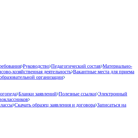
ребования
Руководство
Педагогический состав
Материально-
сово-хозяйственная деятельность
Вакантные места для приема
образовательной организации
огопеда
Бланки заявлений
Полезные ссылки
Электронный
воклассников
классы
Скачать образец заявления и договора
Записаться на