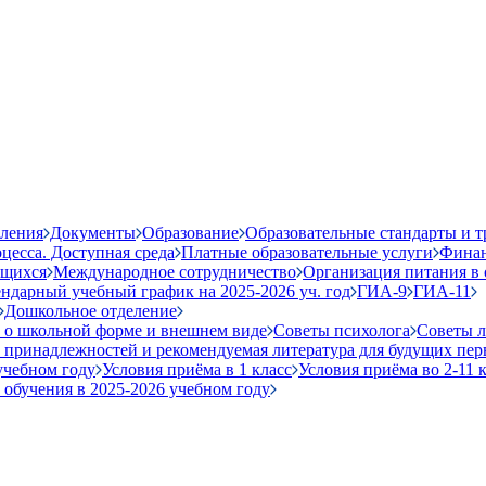
вления
Документы
Образование
Образовательные стандарты и т
цесса. Доступная среда
Платные образовательные услуги
Финан
ющихся
Международное сотрудничество
Организация питания в 
ндарный учебный график на 2025-2026 уч. год
ГИА-9
ГИА-11
Дошкольное отделение
 о школьной форме и внешнем виде
Советы психолога
Советы л
 принадлежностей и рекомендуемая литература для будущих пер
учебном году
Условия приёма в 1 класс
Условия приёма во 2-11 
 обучения в 2025-2026 учебном году